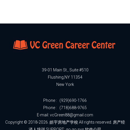
39-01 Main St., Suite #510
Flushing,NY 11354
New York
Phone :
(929)690-1766
Phone :
(718)688-9765
E-mail: vcGreen88@gmail.com
Copyright © 2018-2026. 皓宇房地产学校 All rights reserved. 房产经
济人培训 SUPPORT:
go go sys 软件公司