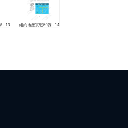
- 13
紐約地産實戰50課 - 14